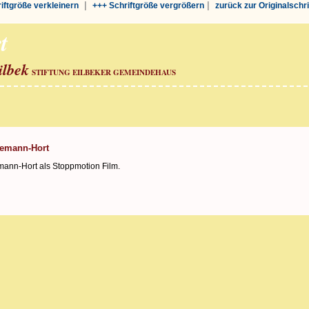
|
|
riftgröße verkleinern
+++ Schriftgröße vergrößern
zurück zur Originalschr
t
ilbek
STIFTUNG EILBEKER GEMEINDEHAUS
lemann-Hort
mann-Hort als Stoppmotion Film.