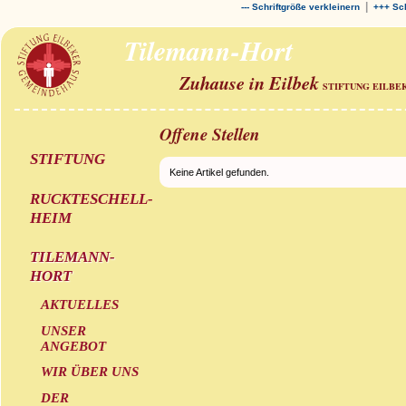
|
--- Schriftgröße verkleinern
+++ Sch
Tilemann-Hort
Zuhause in Eilbek
STIFTUNG EILBE
Offene Stellen
STIFTUNG
Keine Artikel gefunden.
RUCKTESCHELL-
HEIM
TILEMANN-
HORT
AKTUELLES
UNSER
ANGEBOT
WIR ÜBER UNS
DER