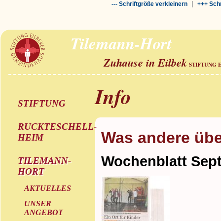
|
--- Schriftgröße verkleinern
+++ Schr
Tilemann-Hort
Zuhause in Eilbek
STIFTUNG 
Info
STIFTUNG
RUCKTESCHELL-
Was andere übe
HEIM
Wochenblatt Sep
TILEMANN-
HORT
AKTUELLES
UNSER
ANGEBOT