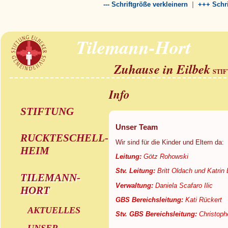
|
--- Schriftgröße verkleinern
+++ Schri
Tilemann-Hort
Zuhause in Eilbek
STI
Info
STIFTUNG
Unser Team
RUCKTESCHELL-
Wir sind für die Kinder und Eltern da:
HEIM
Leitung:
Götz Rohowski
Stv. Leitung:
Britt Oldach und Katrin
TILEMANN-
Verwaltung:
Daniela Scafaro Ilic
HORT
GBS Bereichsleitung:
Kati Rückert
AKTUELLES
Stv. GBS Bereichsleitung:
Christoph
UNSER