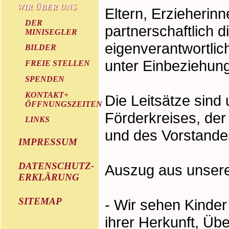
WIR ÜBER UNS
Eltern, Erzieherin
DER
partnerschaftlich d
MINISEGLER
eigenverantwortlic
BILDER
unter Einbeziehun
FREIE STELLEN
SPENDEN
KONTAKT+
Die Leitsätze sind 
ÖFFNUNGSZEITEN
Förderkreises, der
LINKS
und des Vorstande
IMPRESSUM
DATENSCHUTZ-
Auszug aus unsere
ERKLÄRUNG
SITEMAP
- Wir sehen Kinder
ihrer Herkunft, Üb