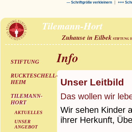
|
--- Schriftgröße verkleinern
+++ Schr
Tilemann-Hort
Zuhause in Eilbek
STIFTUNG 
Info
STIFTUNG
RUCKTESCHELL-
Unser Leitbild
HEIM
Das wollen wir leb
TILEMANN-
HORT
Wir sehen Kinder a
AKTUELLES
ihrer Herkunft, Üb
UNSER
ANGEBOT