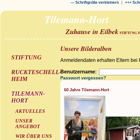
|
--- Schriftgröße verkleinern
+++ Schr
Tilemann-Hort
Zuhause in Eilbek
STIFTUNG 
Unsere Bilderalben
STIFTUNG
Anmeldendaten erhalten Eltern bei 
RUCKTESCHELL-
Benutzername:
Passwort vergessen?
HEIM
60 Jahre Tilemann-Hort
TILEMANN-
HORT
AKTUELLES
UNSER
ANGEBOT
WIR ÜBER UNS