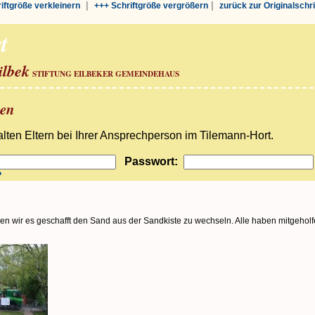
|
|
riftgröße verkleinern
+++ Schriftgröße vergrößern
zurück zur Originalschr
t
ilbek
STIFTUNG EILBEKER GEMEINDEHAUS
ben
ten Eltern bei Ihrer Ansprechperson im Tilemann-Hort.
Passwort:
?
en wir es geschafft den Sand aus der Sandkiste zu wechseln. Alle haben mitgeholf