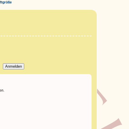
iftgröße
en.