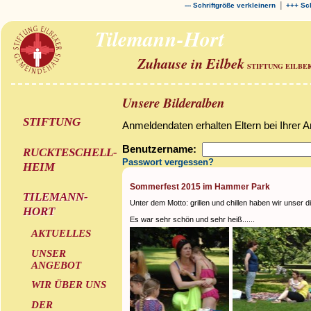
|
--- Schriftgröße verkleinern
+++ Sch
Tilemann-Hort
Zuhause in Eilbek
STIFTUNG EILBE
Unsere Bilderalben
STIFTUNG
Anmeldendaten erhalten Eltern bei Ihrer 
Benutzername:
RUCKTESCHELL-
Passwort vergessen?
HEIM
Sommerfest 2015 im Hammer Park
TILEMANN-
Unter dem Motto: grillen und chillen haben wir unser
HORT
Es war sehr schön und sehr heiß......
AKTUELLES
UNSER
ANGEBOT
WIR ÜBER UNS
DER