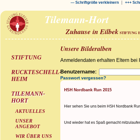
|
--- Schriftgröße verkleinern
+++ Schr
Tilemann-Hort
Zuhause in Eilbek
STIFTUNG 
Unsere Bilderalben
STIFTUNG
Anmeldendaten erhalten Eltern bei 
RUCKTESCHELL-
Benutzername:
Passwort vergessen?
HEIM
HSH Nordbank Run 2015
TILEMANN-
HORT
Hier sehen Sie uns beim HSH Nordbank Ru
AKTUELLES
UNSER
Und wieder hat es Spaß gemacht mitzulaufe
ANGEBOT
WIR ÜBER UNS