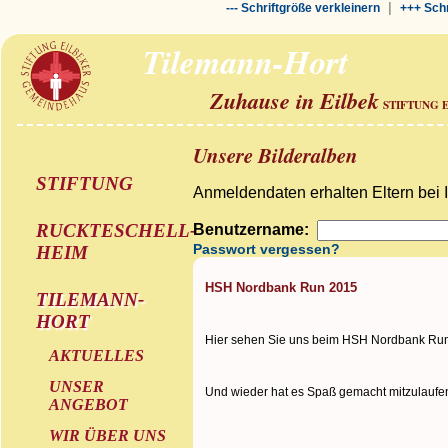
|
--- Schriftgröße verkleinern
+++ Schr
Tilemann-Hort
Zuhause in Eilbek
STIFTUNG 
Unsere Bilderalben
STIFTUNG
Anmeldendaten erhalten Eltern bei 
RUCKTESCHELL-
Benutzername:
Passwort vergessen?
HEIM
HSH Nordbank Run 2015
TILEMANN-
HORT
Hier sehen Sie uns beim HSH Nordbank Ru
AKTUELLES
UNSER
Und wieder hat es Spaß gemacht mitzulaufe
ANGEBOT
WIR ÜBER UNS