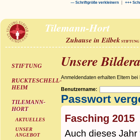
|
--- Schriftgröße verkleinern
+++ Schr
Tilemann-Hort
Zuhause in Eilbek
STIFTUNG
Unsere Bilder
STIFTUNG
Anmeldendaten erhalten Eltern bei 
RUCKTESCHELL-
HEIM
Benutzername:
Passwort ver
TILEMANN-
HORT
Fasching 2015
AKTUELLES
UNSER
Auch dieses Jahr 
ANGEBOT