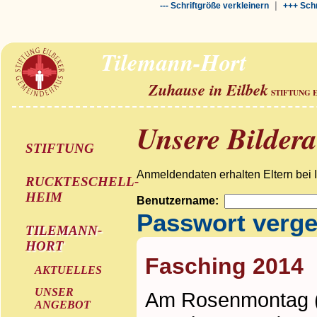
|
--- Schriftgröße verkleinern
+++ Schr
Tilemann-Hort
Zuhause in Eilbek
STIFTUNG 
Unsere Bilder
STIFTUNG
Anmeldendaten erhalten Eltern bei 
RUCKTESCHELL-
HEIM
Benutzername:
Passwort verg
TILEMANN-
HORT
Fasching 2014
AKTUELLES
UNSER
Am Rosenmontag (1
ANGEBOT