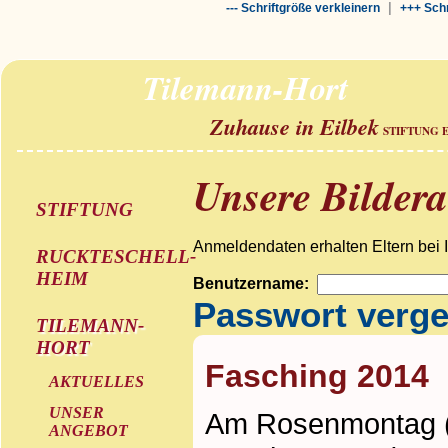
|
--- Schriftgröße verkleinern
+++ Schr
Tilemann-Hort
Zuhause in Eilbek
STIFTUNG 
Unsere Bilder
STIFTUNG
Anmeldendaten erhalten Eltern bei 
RUCKTESCHELL-
HEIM
Benutzername:
Passwort verg
TILEMANN-
HORT
Fasching 2014
AKTUELLES
UNSER
Am Rosenmontag (1
ANGEBOT