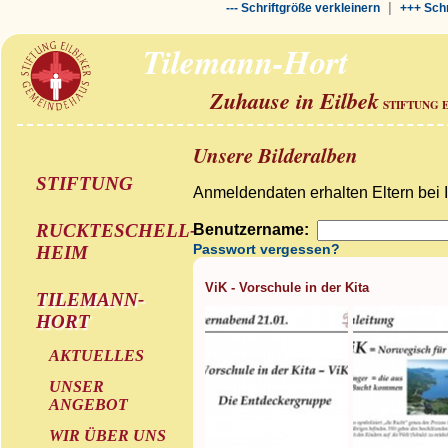
|
--- Schriftgröße verkleinern
+++ Schr
Tilemann-Hort
Zuhause in Eilbek
STIFTUNG 
Unsere Bilderalben
STIFTUNG
Anmeldendaten erhalten Eltern bei 
RUCKTESCHELL-
Benutzername:
Passwort vergessen?
HEIM
ViK - Vorschule in der Kita
TILEMANN-
HORT
AKTUELLES
UNSER
ANGEBOT
WIR ÜBER UNS