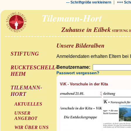
|
--- Schriftgröße verkleinern
+++ Schr
Tilemann-Hort
Zuhause in Eilbek
STIFTUNG 
Unsere Bilderalben
STIFTUNG
Anmeldendaten erhalten Eltern bei 
RUCKTESCHELL-
Benutzername:
Passwort vergessen?
HEIM
ViK - Vorschule in der Kita
TILEMANN-
HORT
AKTUELLES
UNSER
ANGEBOT
WIR ÜBER UNS