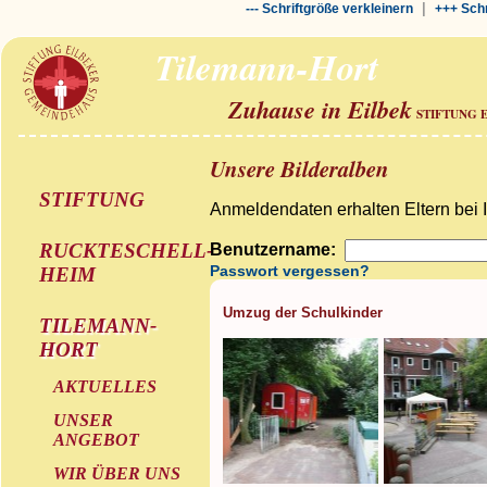
|
--- Schriftgröße verkleinern
+++ Schr
Tilemann-Hort
Zuhause in Eilbek
STIFTUNG 
Unsere Bilderalben
STIFTUNG
Anmeldendaten erhalten Eltern bei 
RUCKTESCHELL-
Benutzername:
Passwort vergessen?
HEIM
Umzug der Schulkinder
TILEMANN-
HORT
AKTUELLES
UNSER
ANGEBOT
WIR ÜBER UNS