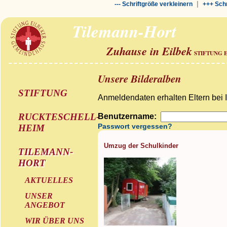
|
--- Schriftgröße verkleinern
+++ Schr
Tilemann-Hort
Zuhause in Eilbek
STIFTUNG 
Unsere Bilderalben
STIFTUNG
Anmeldendaten erhalten Eltern bei 
RUCKTESCHELL-
Benutzername:
Passwort vergessen?
HEIM
Umzug der Schulkinder
TILEMANN-
HORT
AKTUELLES
UNSER
ANGEBOT
WIR ÜBER UNS