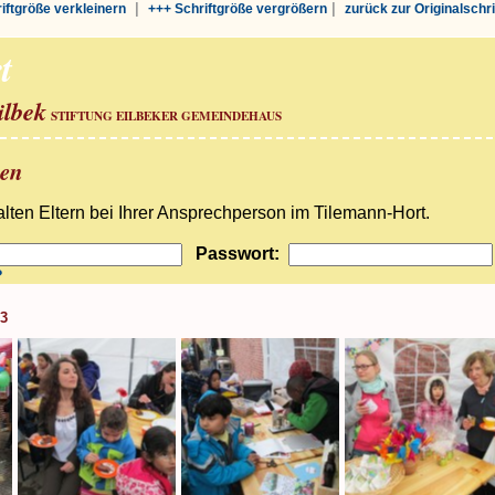
|
|
riftgröße verkleinern
+++ Schriftgröße vergrößern
zurück zur Originalschr
t
ilbek
STIFTUNG EILBEKER GEMEINDEHAUS
ben
ten Eltern bei Ihrer Ansprechperson im Tilemann-Hort.
Passwort:
?
13