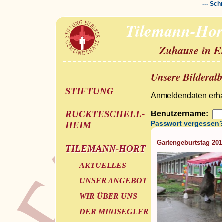
--- Sch
Tilemann-Hor
Zuhause in E
Unsere Bilderal
STIFTUNG
Anmeldendaten erhal
RUCKTESCHELL-
Benutzername:
Passwort vergessen
HEIM
Gartengeburtstag 20
TILEMANN-HORT
AKTUELLES
UNSER ANGEBOT
WIR ÜBER UNS
DER MINISEGLER