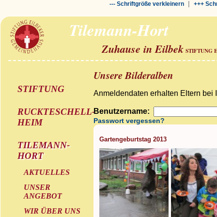
|
--- Schriftgröße verkleinern
+++ Schr
Tilemann-Hort
Zuhause in Eilbek
STIFTUNG 
Unsere Bilderalben
STIFTUNG
Anmeldendaten erhalten Eltern bei 
RUCKTESCHELL-
Benutzername:
Passwort vergessen?
HEIM
Gartengeburtstag 2013
TILEMANN-
HORT
AKTUELLES
UNSER
ANGEBOT
WIR ÜBER UNS