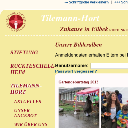
|
--- Schriftgröße verkleinern
+++ Schr
Tilemann-Hort
Zuhause in Eilbek
STIFTUNG 
Unsere Bilderalben
STIFTUNG
Anmeldendaten erhalten Eltern bei 
RUCKTESCHELL-
Benutzername:
Passwort vergessen?
HEIM
Gartengeburtstag 2013
TILEMANN-
HORT
AKTUELLES
UNSER
ANGEBOT
WIR ÜBER UNS