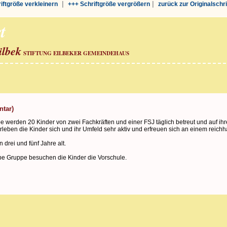
|
|
riftgröße verkleinern
+++ Schriftgröße vergrößern
zurück zur Originalschr
t
ilbek
STIFTUNG EILBEKER GEMEINDEHAUS
ntar)
e werden 20 Kinder von zwei Fachkräften und einer FSJ täglich betreut und auf ihre
rleben die Kinder sich und ihr Umfeld sehr aktiv und erfreuen sich an einem reic
 drei und fünf Jahre alt.
be Gruppe besuchen die Kinder die Vorschule.