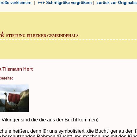
|
|
tgröße verkleinern
+++ Schriftgröße vergrößern
zurück zur Originals
ek
STIFTUNG EILBEKER GEMEINDEHAUS
a Tilemann Hort
bereitet
d Vikinger sind die die aus der Bucht kommen)
chule heißen, denn für uns symbolisiert „die Bucht“ genau den 
n beschützenden Rahmen (Bucht) und machen uns mit den Kinder