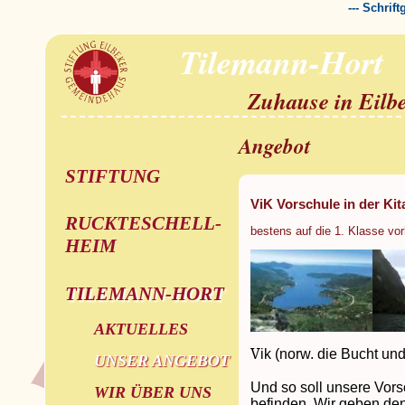
--- Schrif
Tilemann-Hort
Zuhause in Eilb
Angebot
STIFTUNG
ViK Vorschule in der Kit
RUCKTESCHELL-
bestens auf die 1. Klasse vor
HEIM
TILEMANN-HORT
AKTUELLES
V
ik (norw. die Bucht un
UNSER ANGEBOT
Und so soll unsere Vors
WIR ÜBER UNS
befinden. Wir geben de