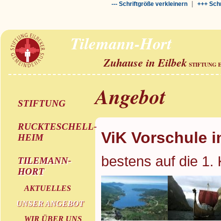
|
--- Schriftgröße verkleinern
+++ Schr
Tilemann-Hort
Zuhause in Eilbek
STIFTUNG 
Angebot
STIFTUNG
RUCKTESCHELL-
ViK Vorschule i
HEIM
bestens auf die 1. 
TILEMANN-
HORT
AKTUELLES
UNSER ANGEBOT
WIR ÜBER UNS