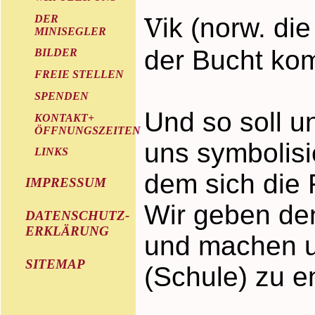
V
DER
ik (norw. di
MINISEGLER
der Bucht ko
BILDER
FREIE STELLEN
SPENDEN
Und so soll u
KONTAKT+
ÖFFNUNGSZEITEN
uns symbolisi
LINKS
dem sich die 
IMPRESSUM
Wir geben de
DATENSCHUTZ-
ERKLÄRUNG
und machen un
SITEMAP
(Schule) zu e