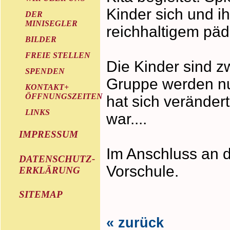
Kinder sich und i
DER
MINISEGLER
reichhaltigem pä
BILDER
FREIE STELLEN
Die Kinder sind zw
SPENDEN
Gruppe werden nun
KONTAKT+
ÖFFNUNGSZEITEN
hat sich veränder
LINKS
war....
IMPRESSUM
Im Anschluss an d
DATENSCHUTZ-
Vorschule.
ERKLÄRUNG
SITEMAP
« zurück