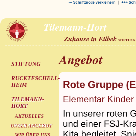
|
--- Schriftgröße verkleinern
+++ Schr
Tilemann-Hort
Zuhause in Eilbek
STIFTUNG
Angebot
STIFTUNG
RUCKTESCHELL-
Rote Gruppe (E
HEIM
Elementar Kinder
TILEMANN-
HORT
In unserer roten 
AKTUELLES
und einer FSJ-Kra
UNSER ANGEBOT
Kita begleitet. Sp
WIR ÜBER UNS