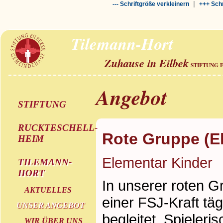
|
--- Schriftgröße verkleinern
+++ Schr
Tilemann-Hort
Zuhause in Eilbek
STIFTUNG 
Angebot
STIFTUNG
RUCKTESCHELL-
Rote Gruppe (E
HEIM
Elementar Kinder
TILEMANN-
HORT
In unserer roten 
AKTUELLES
einer FSJ-Kraft täg
UNSER ANGEBOT
begleitet. Spieleri
WIR ÜBER UNS