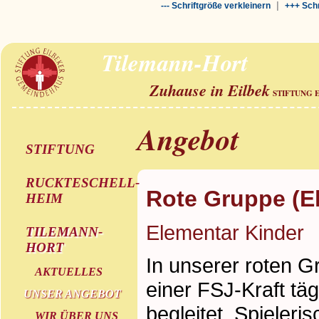
|
--- Schriftgröße verkleinern
+++ Schr
Tilemann-Hort
Zuhause in Eilbek
STIFTUNG 
Angebot
STIFTUNG
RUCKTESCHELL-
Rote Gruppe (E
HEIM
Elementar Kinder
TILEMANN-
HORT
In unserer roten 
AKTUELLES
einer FSJ-Kraft täg
UNSER ANGEBOT
begleitet. Spieleri
WIR ÜBER UNS