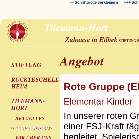
|
--- Schriftgröße verkleinern
+++ Schr
Tilemann-Hort
Zuhause in Eilbek
STIFTUNG 
Angebot
STIFTUNG
RUCKTESCHELL-
Rote Gruppe (E
HEIM
Elementar Kinder
TILEMANN-
HORT
In unserer roten 
AKTUELLES
einer FSJ-Kraft täg
UNSER ANGEBOT
begleitet. Spieleri
WIR ÜBER UNS