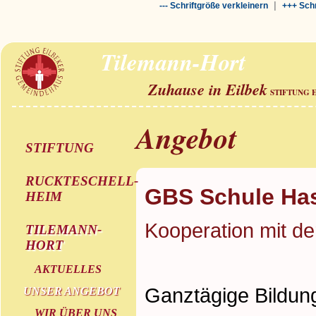
|
--- Schriftgröße verkleinern
+++ Schr
Tilemann-Hort
Zuhause in Eilbek
STIFTUNG 
Angebot
STIFTUNG
RUCKTESCHELL-
GBS Schule Has
HEIM
Kooperation mit d
TILEMANN-
HORT
AKTUELLES
Ganztägige Bildun
UNSER ANGEBOT
WIR ÜBER UNS