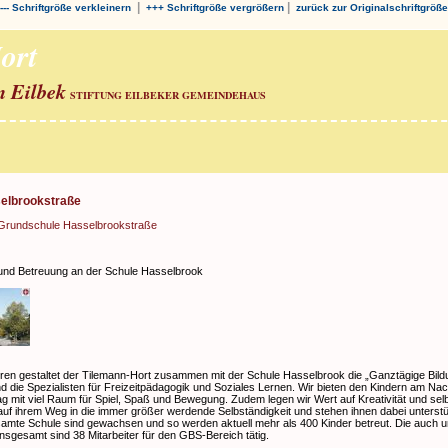
|
|
--- Schriftgröße verkleinern
+++ Schriftgröße vergrößern
zurück zur Originalschriftgröße
ort
n Eilbek
STIFTUNG EILBEKER GEMEINDEHAUS
elbrookstraße
 Grundschule Hasselbrookstraße
und Betreuung an der Schule Hasselbrook
hren gestaltet der Tilemann-Hort zusammen mit der Schule Hasselbrook die „Ganztägige Bild
nd die Spezialisten für Freizeitpädagogik und Soziales Lernen. Wir bieten den Kindern am Na
ag mit viel Raum für Spiel, Spaß und Bewegung. Zudem legen wir Wert auf Kreativität und se
 auf ihrem Weg in die immer größer werdende Selbständigkeit und stehen ihnen dabei unterstü
amte Schule sind gewachsen und so werden aktuell mehr als 400 Kinder betreut. Die auch 
sgesamt sind 38 Mitarbeiter für den GBS-Bereich tätig.