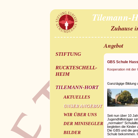
Tilemann-H
Zuhause i
Angebot
STIFTUNG
GBS Schule Hass
RUCKTESCHELL-
Kooperation mit der
HEIM
Ganztägige Bildung 
TILEMANN-HORT
AKTUELLES
UNSER ANGEBOT
WIR ÜBER UNS
Seit nun über 10 Ja
Jugendhilfeträger si
„normalen“ Schulallt
DER MINISEGLER
begleiten die Kinder
Die GBS und die ges
BILDER
Schule bekommen. In