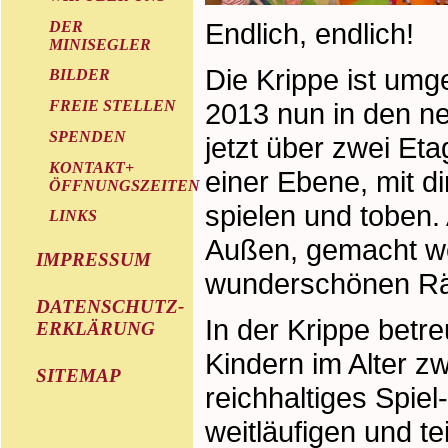
Endlich, endlich!
DER
MINISEGLER
Die Krippe ist umg
BILDER
2013 nun in den n
FREIE STELLEN
SPENDEN
jetzt über zwei Eta
KONTAKT+
einer Ebene, mit 
ÖFFNUNGSZEITEN
spielen und toben.
LINKS
Außen, gemacht we
IMPRESSUM
wunderschönen Räu
DATENSCHUTZ-
In der Krippe betre
ERKLÄRUNG
Kindern im Alter z
SITEMAP
reichhaltiges Spie
weitläufigen und t