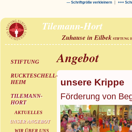
|
--- Schriftgröße verkleinern
+++ Schr
Tilemann-Hort
Zuhause in Eilbek
STIFTUNG 
Angebot
STIFTUNG
RUCKTESCHELL-
unsere Krippe
HEIM
Förderung von Beg
TILEMANN-
HORT
AKTUELLES
UNSER ANGEBOT
WIR ÜBER UNS