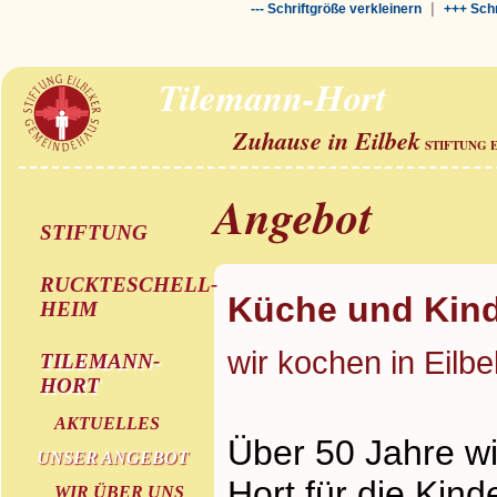
|
--- Schriftgröße verkleinern
+++ Schr
Tilemann-Hort
Zuhause in Eilbek
STIFTUNG 
Angebot
STIFTUNG
RUCKTESCHELL-
Küche und Kind
HEIM
wir kochen in Eilbe
TILEMANN-
HORT
AKTUELLES
Über 50 Jahre wi
UNSER ANGEBOT
Hort für die Kin
WIR ÜBER UNS