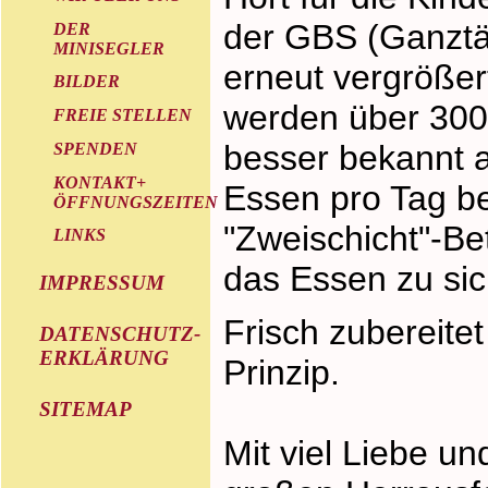
der GBS (Ganztä
DER
MINISEGLER
erneut vergrößert
BILDER
werden über 300
FREIE STELLEN
besser bekannt a
SPENDEN
KONTAKT+
Essen pro Tag be
ÖFFNUNGSZEITEN
"Zweischicht"-Be
LINKS
das Essen zu si
IMPRESSUM
Frisch zubereitet
DATENSCHUTZ-
ERKLÄRUNG
Prinzip.
SITEMAP
Mit viel Liebe un