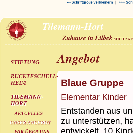
|
--- Schriftgröße verkleinern
+++ Schr
Tilemann-Hort
Zuhause in Eilbek
STIFTUNG 
Angebot
STIFTUNG
RUCKTESCHELL-
Blaue Gruppe
HEIM
Elementar Kinder
TILEMANN-
HORT
Entstanden aus un
AKTUELLES
zu unterstützen, h
UNSER ANGEBOT
entwickelt. 10 Kind
WIR ÜBER UNS