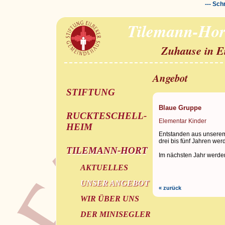
--- Sch
Tilemann-Hor
Zuhause in E
Angebot
STIFTUNG
Blaue Gruppe
RUCKTESCHELL-
Elementar Kinder
HEIM
Entstanden aus unserem 
drei bis fünf Jahren wer
TILEMANN-HORT
Im nächsten Jahr werde
AKTUELLES
UNSER ANGEBOT
« zurück
WIR ÜBER UNS
DER MINISEGLER