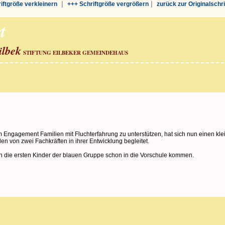
|
|
riftgröße verkleinern
+++ Schriftgröße vergrößern
zurück zur Originalschr
t
ilbek
STIFTUNG EILBEKER GEMEINDEHAUS
Engagement Familien mit Fluchterfahrung zu unterstützen, hat sich nun einen klei
den von zwei Fachkräften in ihrer Entwicklung begleitet.
n die ersten Kinder der blauen Gruppe schon in die Vorschule kommen.