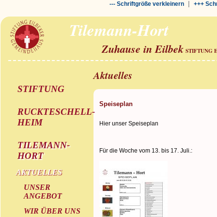
|
--- Schriftgröße verkleinern
+++ Schr
Tilemann-Hort
Zuhause in Eilbek
STIFTUNG 
Aktuelles
STIFTUNG
Speiseplan
RUCKTESCHELL-
HEIM
Hier unser Speiseplan
TILEMANN-
Für die Woche vom 13. bis 17. Juli.:
HORT
AKTUELLES
UNSER
ANGEBOT
WIR ÜBER UNS