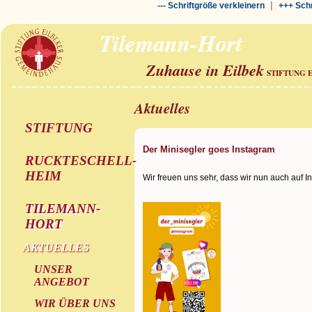
|
--- Schriftgröße verkleinern
+++ Schr
Tilemann-Hort
Zuhause in Eilbek
STIFTUNG 
Aktuelles
STIFTUNG
Der Minisegler goes Instagram
RUCKTESCHELL-
HEIM
Wir freuen uns sehr, dass wir nun auch auf I
TILEMANN-
HORT
AKTUELLES
UNSER
ANGEBOT
WIR ÜBER UNS