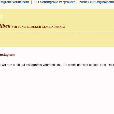
|
|
riftgröße verkleinern
+++ Schriftgröße vergrößern
zurück zur Originalschr
t
ilbek
STIFTUNG EILBEKER GEMEINDEHAUS
Instagram
s wir nun auch auf Instagramm vertreten sind. Tili nimmt uns hier an die Hand. Doc