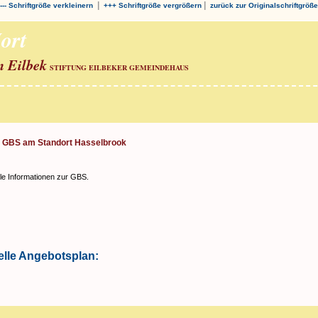
|
|
--- Schriftgröße verkleinern
+++ Schriftgröße vergrößern
zurück zur Originalschriftgröße
ort
n Eilbek
STIFTUNG EILBEKER GEMEINDEHAUS
r GBS am Standort Hasselbrook
elle Informationen zur GBS.
uelle Angebotsplan: