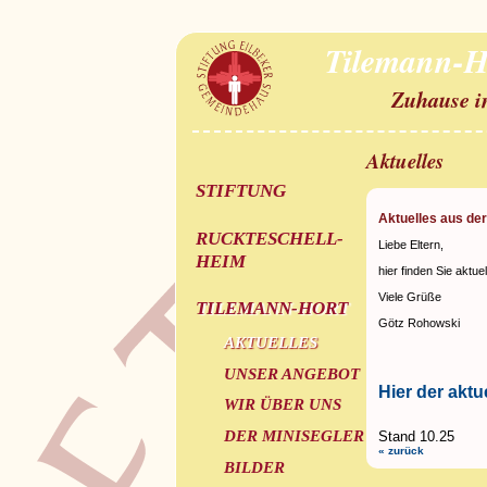
Tilemann-H
Zuhause i
Aktuelles
STIFTUNG
Aktuelles aus de
RUCKTESCHELL-
Liebe Eltern,
HEIM
hier finden Sie aktu
Viele Grüße
TILEMANN-HORT
Götz Rohowski
AKTUELLES
UNSER ANGEBOT
Hier der akt
WIR ÜBER UNS
DER MINISEGLER
Stand 10.25
« zurück
BILDER