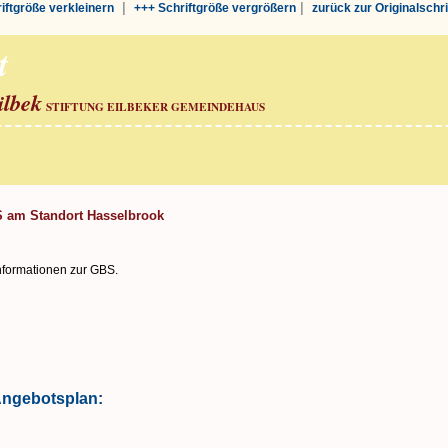
|
|
riftgröße verkleinern
+++ Schriftgröße vergrößern
zurück zur Originalschr
t
ilbek
STIFTUNG EILBEKER GEMEINDEHAUS
S am Standort Hasselbrook
Informationen zur GBS.
 Angebotsplan: