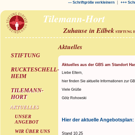
|
--- Schriftgröße verkleinern
+++ Schr
Tilemann-Hort
Zuhause in Eilbek
STIFTUNG 
Aktuelles
STIFTUNG
Aktuelles aus der GBS am Standort Ha
RUCKTESCHELL-
Liebe Eltern,
HEIM
hier finden Sie aktuelle Informationen zur G
TILEMANN-
Viele Grüße
HORT
Götz Rohowski
AKTUELLES
UNSER
Hier der aktuelle Angebotsplan:
ANGEBOT
WIR ÜBER UNS
Stand 10.25