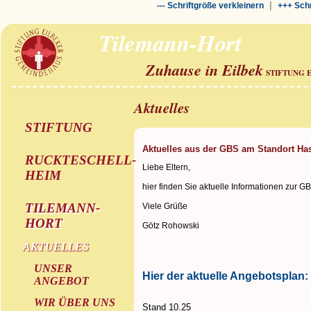
|
--- Schriftgröße verkleinern
+++ Schr
Tilemann-Hort
Zuhause in Eilbek
STIFTUNG 
Aktuelles
STIFTUNG
Aktuelles aus der GBS am Standort Ha
RUCKTESCHELL-
Liebe Eltern,
HEIM
hier finden Sie aktuelle Informationen zur G
TILEMANN-
Viele Grüße
HORT
Götz Rohowski
AKTUELLES
UNSER
Hier der aktuelle Angebotsplan:
ANGEBOT
WIR ÜBER UNS
Stand 10.25