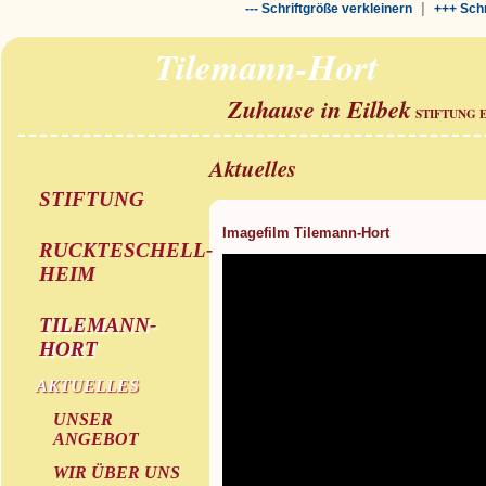
|
--- Schriftgröße verkleinern
+++ Schr
Tilemann-Hort
Zuhause in Eilbek
STIFTUNG 
Aktuelles
STIFTUNG
Imagefilm Tilemann-Hort
RUCKTESCHELL-
HEIM
TILEMANN-
HORT
AKTUELLES
UNSER
ANGEBOT
WIR ÜBER UNS