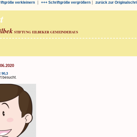
|
|
riftgröße verkleinern
+++ Schriftgröße vergrößern
zurück zur Originalschr
t
ilbek
STIFTUNG EILBEKER GEMEINDEHAUS
.06.2020
 90,3
t besucht.