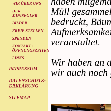
haben mitgema
WIR ÜBER UNS
Müll gesammelt
DER
MINISEGLER
bedruckt, Bäum
BILDER
Aufmerksamkeit
FREIE STELLEN
SPENDEN
veranstaltet.
KONTAKT+
ÖFFNUNGSZEITEN
LINKS
Wir haben an d
IMPRESSUM
wir auch noch g
DATENSCHUTZ-
ERKLÄRUNG
SITEMAP