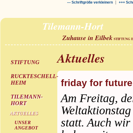
|
--- Schriftgröße verkleinern
+++ Schr
Tilemann-Hort
Zuhause in Eilbek
STIFTUNG 
Aktuelles
STIFTUNG
RUCKTESCHELL-
friday for futur
HEIM
Am Freitag, de
TILEMANN-
HORT
Weltaktionsta
AKTUELLES
statt. Auch wir
UNSER
ANGEBOT