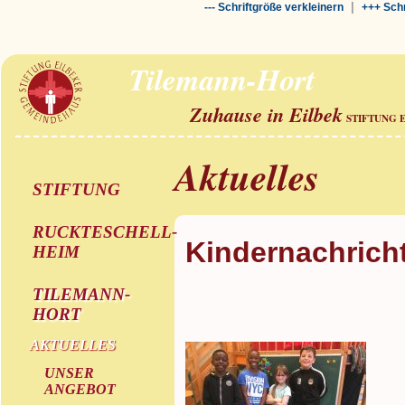
|
--- Schriftgröße verkleinern
+++ Schr
Tilemann-Hort
Zuhause in Eilbek
STIFTUNG 
Aktuelles
STIFTUNG
RUCKTESCHELL-
Kindernachrich
HEIM
TILEMANN-
HORT
AKTUELLES
UNSER
ANGEBOT