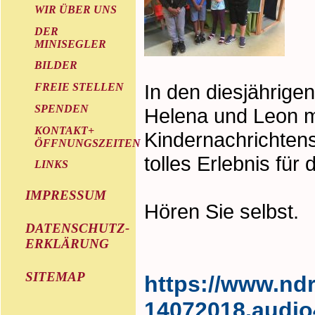
WIR ÜBER UNS
DER
MINISEGLER
BILDER
In den diesjährige
FREIE STELLEN
SPENDEN
Helena und Leon m
KONTAKT+
Kindernachrichten
ÖFFNUNGSZEITEN
tolles Erlebnis für
LINKS
IMPRESSUM
Hören Sie selbst.
DATENSCHUTZ-
ERKLÄRUNG
SITEMAP
https://www.ndr
14072018,audio