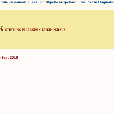
|
|
tgröße verkleinern
+++ Schriftgröße vergrößern
zurück zur Originals
ek
STIFTUNG EILBEKER GEMEINDEHAUS
fest 2018