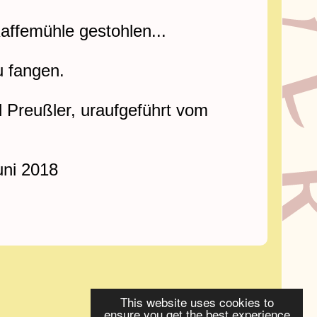
affemühle gestohlen...
u fangen.
d Preußler, uraufgeführt vom
uni 2018
This website uses cookies to
ensure you get the best experience