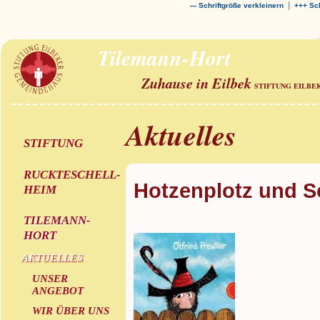
|
--- Schriftgröße verkleinern
+++ Sch
Tilemann-Hort
Zuhause in Eilbek
STIFTUNG EILBE
Aktuelles
STIFTUNG
RUCKTESCHELL-
Hotzenplotz und 
HEIM
TILEMANN-
HORT
AKTUELLES
UNSER
ANGEBOT
WIR ÜBER UNS