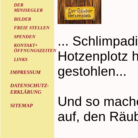
DER
MINISEGLER
BILDER
FREIE STELLEN
... Schlimpad
SPENDEN
KONTAKT+
ÖFFNUNGSZEITEN
Hotzenplotz 
LINKS
gestohlen...
IMPRESSUM
DATENSCHUTZ-
ERKLÄRUNG
Und so mache
SITEMAP
auf, den Räu