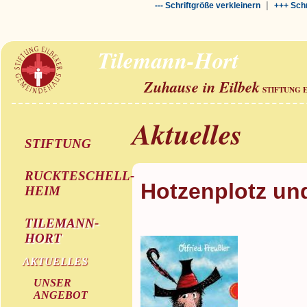
|
--- Schriftgröße verkleinern
+++ Schr
Tilemann-Hort
Zuhause in Eilbek
STIFTUNG 
Aktuelles
STIFTUNG
RUCKTESCHELL-
Hotzenplotz un
HEIM
TILEMANN-
HORT
AKTUELLES
UNSER
ANGEBOT