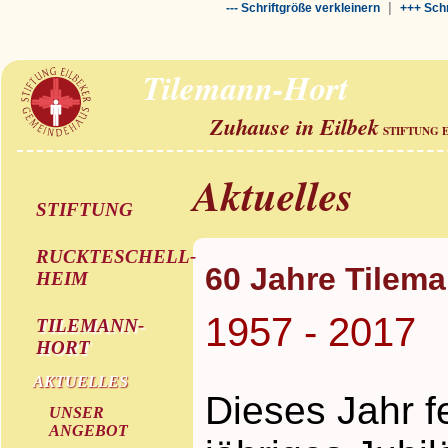
|
--- Schriftgröße verkleinern
+++ Schr
Tilemann-Hort
Zuhause in Eilbek
STIFTUNG 
Aktuelles
STIFTUNG
RUCKTESCHELL-
60 Jahre Tilem
HEIM
1957 - 2017
TILEMANN-
HORT
AKTUELLES
Dieses Jahr f
UNSER
ANGEBOT