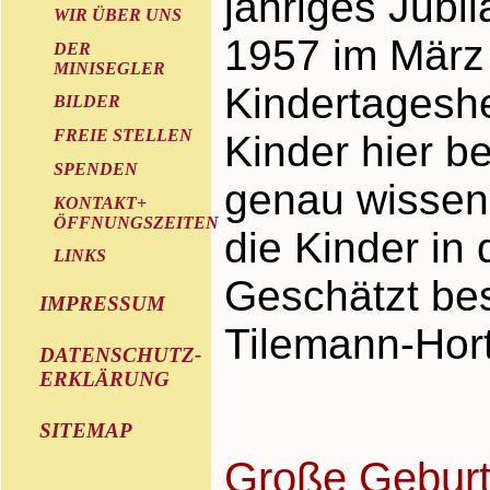
jähriges Jubi
WIR ÜBER UNS
1957 im März
DER
MINISEGLER
Kindertageshe
BILDER
FREIE STELLEN
Kinder hier be
SPENDEN
genau wissen w
KONTAKT+
ÖFFNUNGSZEITEN
die Kinder in
LINKS
Geschätzt be
IMPRESSUM
Tilemann-Hort
DATENSCHUTZ-
ERKLÄRUNG
SITEMAP
Große Geburt