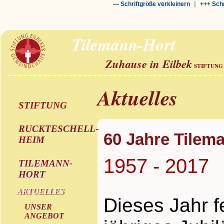
|
--- Schriftgröße verkleinern
+++ Schr
Tilemann-Hort
Zuhause in Eilbek
STIFTUNG
Aktuelles
STIFTUNG
RUCKTESCHELL-
60 Jahre Tilem
HEIM
1957 - 2017
TILEMANN-
HORT
AKTUELLES
Dieses Jahr f
UNSER
ANGEBOT