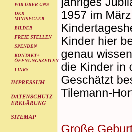
jähriges Jubi
WIR ÜBER UNS
1957 im März
DER
MINISEGLER
Kindertageshe
BILDER
FREIE STELLEN
Kinder hier be
SPENDEN
genau wissen w
KONTAKT+
ÖFFNUNGSZEITEN
die Kinder in
LINKS
Geschätzt be
IMPRESSUM
Tilemann-Hort
DATENSCHUTZ-
ERKLÄRUNG
SITEMAP
Große Geburt