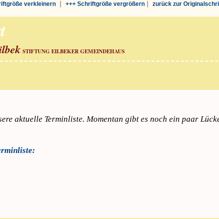
|
|
riftgröße verkleinern
+++ Schriftgröße vergrößern
zurück zur Originalschr
t
ilbek
STIFTUNG EILBEKER GEMEINDEHAUS
sere aktuelle Terminliste. Momentan gibt es noch ein paar Lück
erminliste: